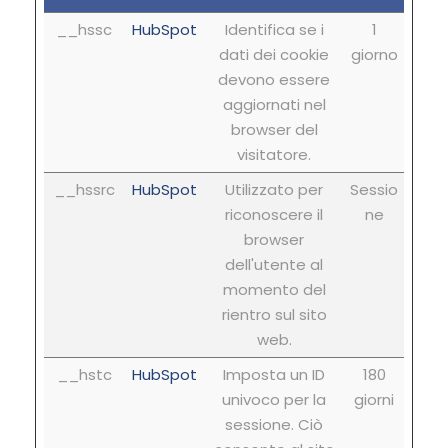
__hssc
HubSpot
Identifica se i
1
dati dei cookie
giorno
devono essere
aggiornati nel
browser del
visitatore.
__hssrc
HubSpot
Utilizzato per
Sessio
riconoscere il
ne
browser
dell'utente al
momento del
rientro sul sito
web.
__hstc
HubSpot
Imposta un ID
180
univoco per la
giorni
sessione. Ciò