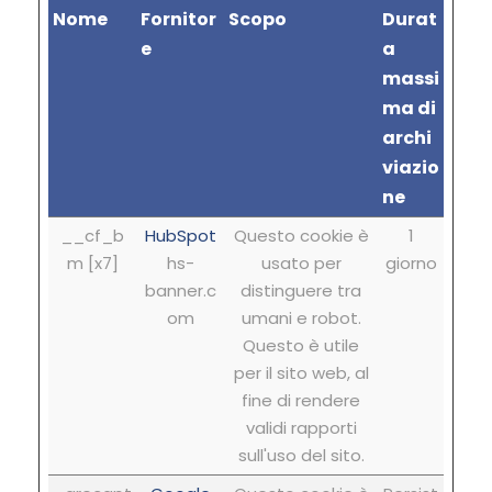
Nome
Fornitor
Scopo
Durat
e
a
massi
ma di
archi
viazio
ne
__cf_b
HubSpot
Questo cookie è
1
m [x7]
hs-
usato per
giorno
banner.c
distinguere tra
om
umani e robot.
Questo è utile
per il sito web, al
fine di rendere
validi rapporti
sull'uso del sito.