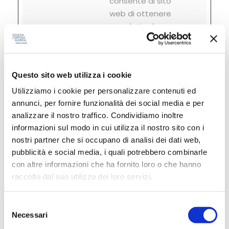
consente al sito
web di ottenere
dati sul
comportamento
dei visitatori a fini
statistici.
Questo sito web utilizza i cookie
_ga
Google
Registra un ID
2 anni
Utilizziamo i cookie per personalizzare contenuti ed
univoco utilizzato
annunci, per fornire funzionalità dei social media e per
per generare dati
analizzare il nostro traffico. Condividiamo inoltre
statistici su
informazioni sul modo in cui utilizza il nostro sito con i
come il visitatore
nostri partner che si occupano di analisi dei dati web,
utilizza il sito
pubblicità e social media, i quali potrebbero combinarle
internet.
con altre informazioni che ha fornito loro o che hanno
_ga_#
Google
Utilizzato da
2 anni
raccolto dal suo utilizzo dei loro servizi.
Google Analytics
per raccogliere
S
Necessari
dati sul numero
e
di volte che un
l