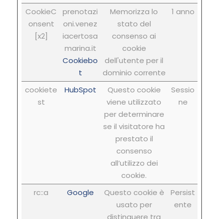
CookieC
prenotazi
Memorizza lo
1 anno
onsent
oni.venez
stato del
[x2]
iacertosa
consenso ai
marina.it
cookie
Cookiebo
dell'utente per il
t
dominio corrente
cookiete
HubSpot
Questo cookie
Sessio
st
viene utilizzato
ne
per determinare
se il visitatore ha
prestato il
consenso
all’utilizzo dei
cookie.
rc::a
Google
Questo cookie è
Persist
usato per
ente
distinguere tra