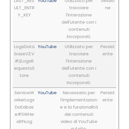
LAST_RES
YouTube
Utilizzato per
Sessio
ULT_ENTR
tracciare
ne
Y_KEY
l'interazione
dell'utente con i
contenuti
incorporati.
LogsData
YouTube
Utilizzato per
Persist
baseV2:V
tracciare
ente
#||LogsR
l'interazione
equestsS
dell'utente con i
tore
contenuti
incorporati.
ServiceW
YouTube
Necessario per
Persist
orkerLogs
l'implementazion
ente
Databas
e e la funzionalità
e#SWHe
dei contenuti
althLog
video di YouTube
sul sito.