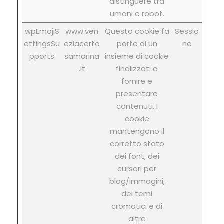
distinguere tra
umani e robot.
wpEmojiS
www.ven
Questo cookie fa
Sessio
ettingsSu
eziacerto
parte di un
ne
pports
samarina
insieme di cookie
.it
finalizzati a
fornire e
presentare
contenuti. I
cookie
mantengono il
corretto stato
dei font, dei
cursori per
blog/immagini,
dei temi
cromatici e di
altre