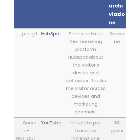
archi
viazio
ne
__ptq.gif
HubSpot
Sends data to
Sessio
the marketing
ne
platform
Hubspot about
the visitor's
device and
behaviour. Tracks
the visitor across
devices and
marketing
channels.
__Secur
YouTube
Utilizzato per
180
e-
tracciare
giorni
ROLLOUT
l'interazione