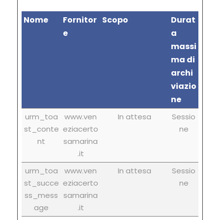
Nome
Fornitor
Scopo
Durat
e
a
massi
ma di
archi
viazio
ne
urm_toa
www.ven
In attesa
Sessio
st_conte
eziacerto
ne
nt
samarina
.it
urm_toa
www.ven
In attesa
Sessio
st_succe
eziacerto
ne
ss_mess
samarina
age
.it