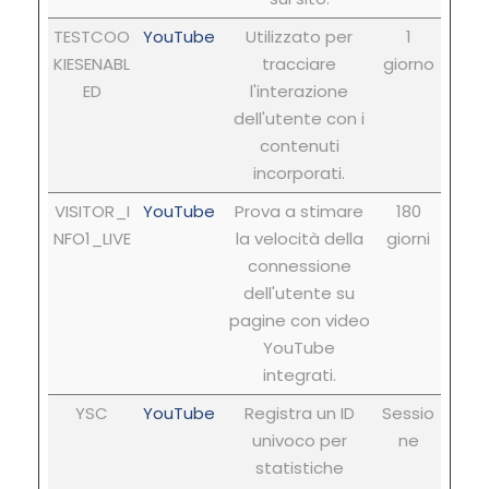
TESTCOO
YouTube
Utilizzato per
1
KIESENABL
tracciare
giorno
ED
l'interazione
dell'utente con i
contenuti
incorporati.
VISITOR_I
YouTube
Prova a stimare
180
NFO1_LIVE
la velocità della
giorni
connessione
dell'utente su
pagine con video
YouTube
integrati.
YSC
YouTube
Registra un ID
Sessio
univoco per
ne
statistiche