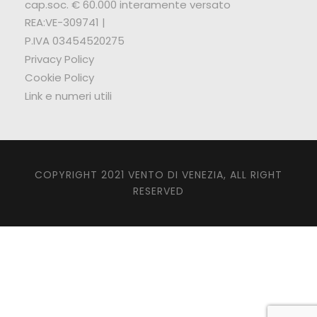
cap.soc. € 60.000 interamente versato
REA:VE-309741 |
P.IVA 03454520275
Privacy Policy
Cookie Policy
Link e numeri utili
COPYRIGHT 2021 VENTO DI VENEZIA, ALL RIGHT
RESERVED