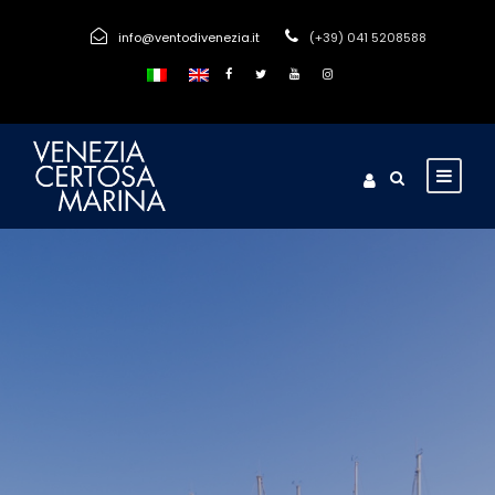
info@ventodivenezia.it
(+39) 041 5208588