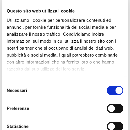
shipbuilding and indoor and outdoor
Questo sito web utilizza i cookie
garaging
services for pleasure craft
Utilizziamo i cookie per personalizzare contenuti ed
thanks to a large yard and a crane for
annunci, per fornire funzionalità dei social media e per
launching and hauling
services up to 22
analizzare il nostro traffico. Condividiamo inoltre
tons, like a
trolley or potting boat rental
informazioni sul modo in cui utilizza il nostro sito con i
service
.
nostri partner che si occupano di analisi dei dati web,
pubblicità e social media, i quali potrebbero combinarle
con altre informazioni che ha fornito loro o che hanno
raccolto dal suo utilizzo dei loro servizi.
More information
S
Necessari
e
l
e
Preferenze
z
i
o
Statistiche