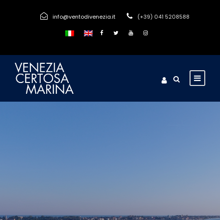
info@ventodivenezia.it
(+39) 041 5208588