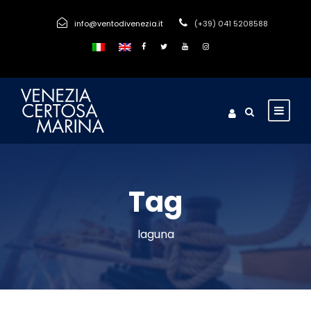
info@ventodivenezia.it
(+39) 041 5208588
Tag
laguna