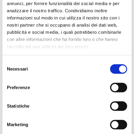
7 metri
annunci, per fornire funzionalità dei social media e per
analizzare il nostro traffico. Condividiamo inoltre
LARGHEZZA:
informazioni sul modo in cui utilizza il nostro sito con i
2,24 metri
nostri partner che si occupano di analisi dei dati web,
pubblicità e social media, i quali potrebbero combinarle
con altre informazioni che ha fornito loro o che hanno
raccolto dal suo utilizzo dei loro servizi.
PESO:
1250 kg circa
S
Necessari
STRUTTURA:
e
rovere e mogano
l
e
Preferenze
z
i
FIANCHI, SCAFO e COPERTURA:
o
Statistiche
Compensato approvato RINA
n
e
Marketing
COPERTURA R IN TEAK:
d
2000 Hp