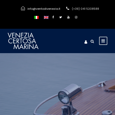
info@ventodivenezia.it
(+39) 041 5208588