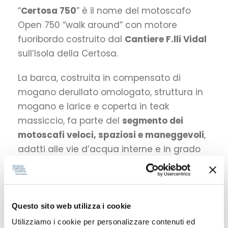
“
Certosa 750
” è il nome del motoscafo
Open 750 “walk around” con motore
fuoribordo costruito dal
Cantiere F.lli Vidal
sull’Isola della Certosa.
La barca, costruita in compensato di
mogano derullato omologato, struttura in
mogano e larice e coperta in teak
massiccio, fa parte del
segmento dei
motoscafi veloci, spaziosi e maneggevoli
,
adatti alle vie d’acqua interne e in grado
di affrontare il mare mosso grazie ad uno
scafo a V pronunciata.
Questo sito web utilizza i cookie
LUNGHEZZA:
Utilizziamo i cookie per personalizzare contenuti ed