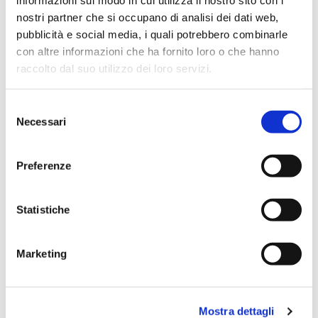
informazioni sul modo in cui utilizza il nostro sito con i
Richiedi informazioni
nostri partner che si occupano di analisi dei dati web,
pubblicità e social media, i quali potrebbero combinarle
con altre informazioni che ha fornito loro o che hanno
raccolto dal suo utilizzo dei loro servizi.
S
Necessari
e
l
e
Preferenze
z
i
o
Statistiche
n
e
Marketing
d
e
l
Mostra dettagli
c