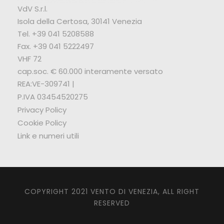
VdV S.r.l.
Isola della Certosa, 30141 Venezia
Tel. +39 041 5208588
Fax. +39 041 5222497
VHF 72
cap.soc. € 60.000 interamente versato
REA:VE-309741 |
P.IVA 03454520275
Privacy Policy
Cookie Policy
Link e numeri utili
COPYRIGHT 2021 VENTO DI VENEZIA, ALL RIGHT
RESERVED