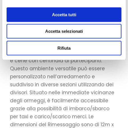
Rimessaggio
o
n
Accetta tutti
s
e
Il Rimessaggio, con la sua lunga capriata
Accetta selezionati
n
lignea, offre uno spazio perfetto per
s
convegni, congressi, incentive events,
o
Rifiuta
esposizioni d’arte, concerti, proiezioni, feste
e cene con centinaia di partecipanti.
Questo ambiente versatile può essere
personalizzato nell’arredamento e
suddiviso in diverse sezioni utilizzando dei
divisori. Situato nelle immediate vicinanze
degli ormeggi, è facilmente accessibile
grazie alla possibilità di imbarco/sbarco
per taxi e carico/scarico merci. Le
dimensioni del Rimessaggio sono di 12m x