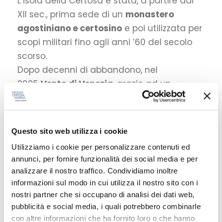
L’isola della Certosa è stata, a partire dal
XII sec., prima sede di un
monastero
agostiniano e certosino
e poi utilizzata per
scopi militari fino agli anni ’60 del secolo
scorso.
Dopo decenni di abbandono, nel
2005
Vento di Venezia
, grazie ad un
partenariato pubblico – privato, si è
insediata nell’Isola dando vita ad una serie
di
attività di valorizzazione e
Questo sito web utilizza i cookie
riqualificazione
dell’intero compendio.
Utilizziamo i cookie per personalizzare contenuti ed
annunci, per fornire funzionalità dei social media e per
analizzare il nostro traffico. Condividiamo inoltre
informazioni sul modo in cui utilizza il nostro sito con i
Leggi tutto
nostri partner che si occupano di analisi dei dati web,
pubblicità e social media, i quali potrebbero combinarle
con altre informazioni che ha fornito loro o che hanno