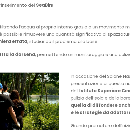
 l’inserimento dei
SeaBin
!
 filtrando l’acqua al proprio interno grazie a un movimento m
 è possibile rimuovere una quantità significativa di spazzatu
aniera errata
, studiando il problema alla base.
tutta la darsena
, permettendo un monitoraggio e una pulizia
In occasione del Salone Nau
presentazione di questo nu
dell’
Istituto Superiore Cin
pulizia dell’isola e della bar
quella di diffondere anche
e le strategie da adottar
Grande promotore dell’iniz