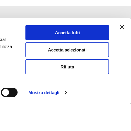
VdV S.r.l.
Accetta tutti
Isola della Certosa, 30141 Venezia
ial
Tel. +39 041 5208588
tilizza
Accetta selezionati
Fax. +39 041 5222497
VHF 72
cap.soc. € 60.000 interamente
Rifiuta
versato
REA:VE-309741 |
P.IVA 03454520275
Mostra dettagli
Privacy Policy
Cookie Policy
Link e numeri utili