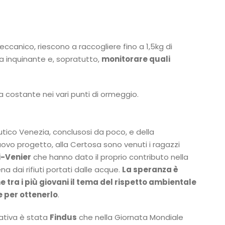
eccanico, riescono a raccogliere fino a 1,5kg di
ra inquinante e, sopratutto,
monitorare quali
 costante nei vari punti di ormeggio.
tico Venezia, conclusosi da poco, e della
ovo progetto, alla Certosa sono venuti i ragazzi
i-Venier
che hanno dato il proprio contributo nella
ena dai rifiuti portati dalle acque.
La speranza è
 tra i più giovani il tema del rispetto ambientale
e per ottenerlo
.
iativa è stata
Findus
che nella Giornata Mondiale