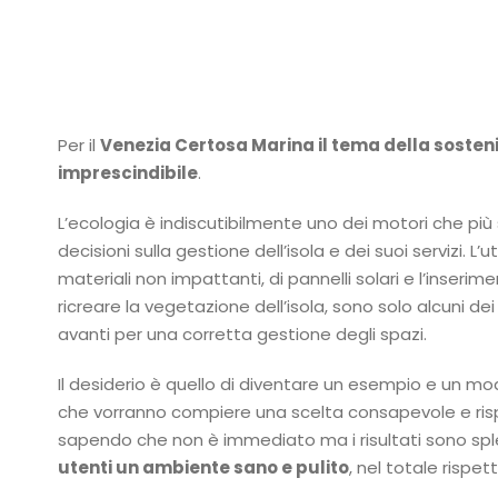
Per il
Venezia Certosa Marina il tema della sosten
imprescindibile
.
L’ecologia è indiscutibilmente uno dei motori che più
decisioni sulla gestione dell’isola e dei suoi servizi. L’uti
materiali non impattanti, di pannelli solari e l’inserime
ricreare la vegetazione dell’isola, sono solo alcuni d
avanti per una corretta gestione degli spazi.
Il desiderio è quello di diventare un esempio e un mod
che vorranno compiere una scelta consapevole e ris
sapendo che non è immediato ma i risultati sono spl
utenti un ambiente sano e pulito
, nel totale rispe