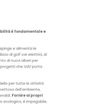
ibilità è fondamentale e
 spinge e alimenta le
lizzo di golf car elettrici, di
nto di nuovi alberi per
ei progetti che VdV porta
ello per tutte le attività
pettosa dell’ambiente,
endidi.
Fornire ai propri
tto ecologico, è impagabile.