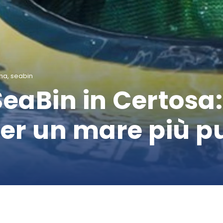
na
,
seabin
SeaBin in Certosa
er un mare più pu