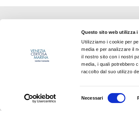
Questo sito web utilizza i
Utilizziamo i cookie per pe
media e per analizzare il n
il nostro sito con i nostri 
media, i quali potrebbero 
raccolto dal suo utilizzo dei
S
Necessari
e
l
e
z
i
o