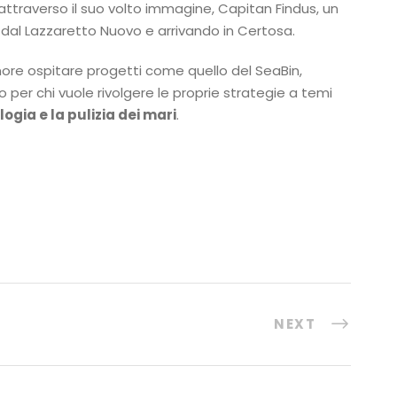
 attraverso il suo volto immagine, Capitan Findus, un
 dal Lazzaretto Nuovo e arrivando in Certosa.
nore ospitare progetti come quello del SeaBin,
per chi vuole rivolgere le proprie strategie a temi
gia e la pulizia dei mari
.
NEXT