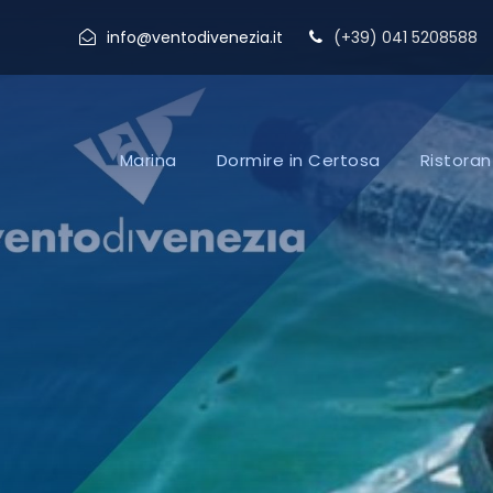
info@ventodivenezia.it
(+39) 041 5208588
Marina
Dormire in Certosa
Ristoran