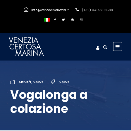
info@ventodivenezia.it
(+39) 041 5208588
Attività
,
News
News
Vogalonga a
colazione