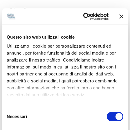
Rricordiamo:
Navetta da/a Sant’Elena (Stadio Tifosi) e Lido
(Santa Maria Elisabetta)
Questo sito web utilizza i cookie
dalle 8.00 alle 9.00 su richiesta chiamando il
Utilizziamo i cookie per personalizzare contenuti ed
numero 320 6583454;
annunci, per fornire funzionalità dei social media e per
Bar e Ristorante aperti al pubblico;
analizzare il nostro traffico. Condividiamo inoltre
Ormeggi visitatori disponibili.
informazioni sul modo in cui utilizza il nostro sito con i
nostri partner che si occupano di analisi dei dati web,
Per le modifiche al servizio di navigazione, vi
pubblicità e social media, i quali potrebbero combinarle
preghiamo di osservare
questo link
.
con altre informazioni che ha fornito loro o che hanno
raccolto dal suo utilizzo dei loro servizi.
Vi aspettiamo!
S
Necessari
e
l