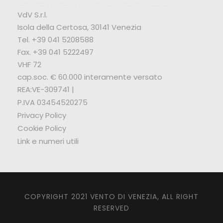
VdV S.r.l.
Isola della Certosa, 30141 Venezia
Tel. +39 041 5208588
Fax. +39 041 5222497
VHF 72
cap.soc. € 60.000 interamente versato
REA:VE-309741 |
P.IVA 03454520275
Privacy Policy
Cookie Policy
Link e numeri utili
COPYRIGHT 2021 VENTO DI VENEZIA, ALL RIGHT
RESERVED