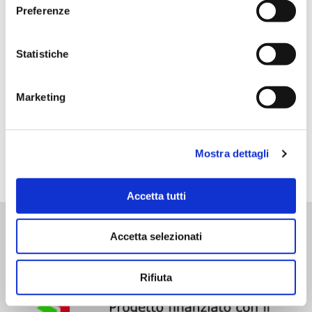
e
Preferenze
0
z
SHARES
i
o
Statistiche
n
e
Marketing
d
e
PREV
NEXT
l
Mostra dettagli
c
o
n
Accetta tutti
s
e
Accetta selezionati
n
s
o
Rifiuta