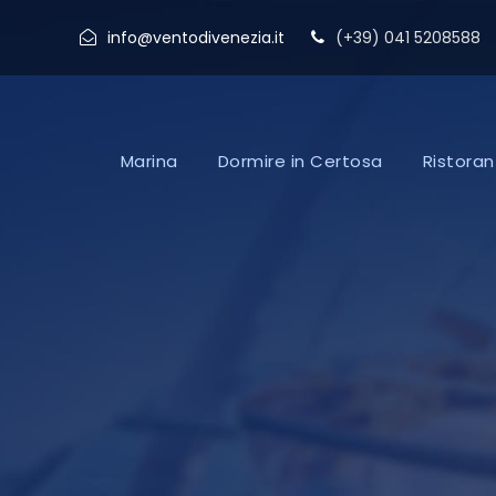
info@ventodivenezia.it
(+39) 041 5208588
Marina
Dormire in Certosa
Ristoran