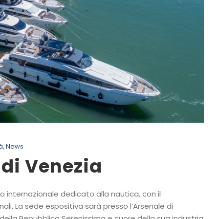
tà
,
News
 di Venezia
o internazionale dedicato alla nautica, con il
onali. La sede espositiva sarà presso l’Arsenale di
della Repubblica Serenissima e cuore della sua industria