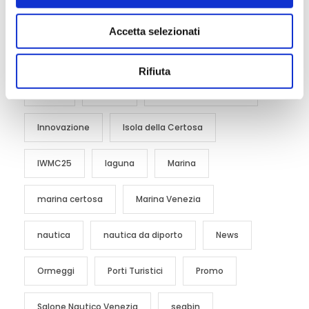
e
conferenza mondiale
Accetta selezionati
n
s
COnferenza Mondiale dei Porti Turistici
Eventi
o
Rifiuta
green
icomia
ICOMIA; ICOMIA 2025
Innovazione
Isola della Certosa
IWMC25
laguna
Marina
marina certosa
Marina Venezia
nautica
nautica da diporto
News
Ormeggi
Porti Turistici
Promo
Salone Nautico Venezia
seabin