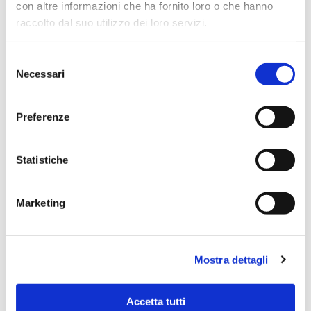
con altre informazioni che ha fornito loro o che hanno
News
raccolto dal suo utilizzo dei loro servizi.
Park in progress
S
Necessari
e
l
e
RICERCA
Preferenze
z
i
o
Statistiche
n
e
Marketing
d
TAG CLOUD
e
l
#IWMC2025
Accoglienza
Mostra dettagli
c
o
n
Blue Marina Awards
certosa
Accetta tutti
s