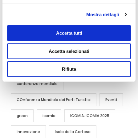
l
Mostra dettagli
c
o
n
TAG CLOUD
Accetta tutti
s
e
Accetta selezionati
#IWMC2025
Accoglienza
n
s
o
Blue Marina Awards
certosa
Rifiuta
conferenza mondiale
COnferenza Mondiale dei Porti Turistici
Eventi
green
icomia
ICOMIA; ICOMIA 2025
Innovazione
Isola della Certosa