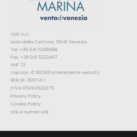
VdV S.r.l.
Isola della Certosa, 30141 Venezia
Tel. +39 041 5208588
Fax. +39 041 5222497
VHF 72
cap.soc. € 60.000 interamente versato
REA:VE-309741 |
P.IVA 03454520275
Privacy Policy
Cookie Policy
Link e numeri utili