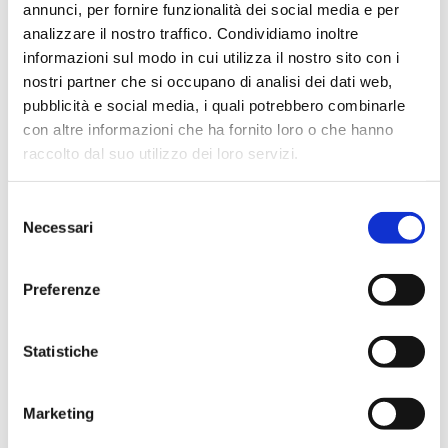
annunci, per fornire funzionalità dei social media e per
analizzare il nostro traffico. Condividiamo inoltre
informazioni sul modo in cui utilizza il nostro sito con i
nostri partner che si occupano di analisi dei dati web,
pubblicità e social media, i quali potrebbero combinarle
CATEGORIE
con altre informazioni che ha fornito loro o che hanno
raccolto dal suo utilizzo dei loro servizi.
Attività
S
Eventi
Necessari
e
l
News
e
Preferenze
z
Park in progress
i
o
Statistiche
n
e
RICERCA
Marketing
d
e