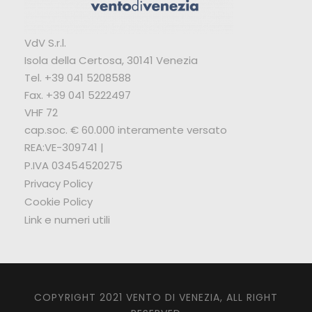
VdV S.r.l.
Isola della Certosa, 30141 Venezia
Tel. +39 041 5208588
Fax. +39 041 5222497
VHF 72
cap.soc. € 60.000 interamente versato
REA:VE-309741 |
P.IVA 03454520275
Privacy Policy
Cookie Policy
Link e numeri utili
COPYRIGHT 2021 VENTO DI VENEZIA, ALL RIGHT