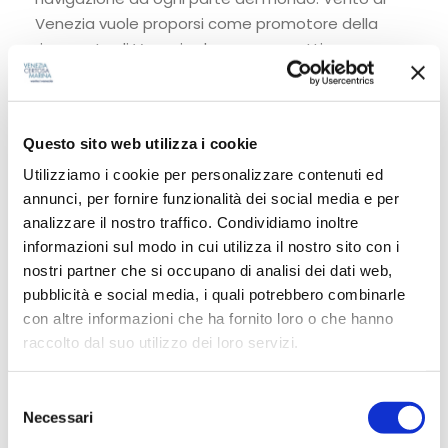
Venezia vuole proporsi come promotore della
riscoperta di Venezia da una prospettiva
incentrata sull’acqua, tra mare aperto e laguna. In
una crescente e preoccupante tendenza all’
overtourism
, l’ Isola della Certosa invita non solo a
Questo sito web utilizza i cookie
riscoprire la Laguna di Venezia in chiave innovativa,
ma anche e soprattutto
sostenibile
,
Utilizziamo i cookie per personalizzare contenuti ed
promuovendo un dialogo che incoraggi Venezia a
annunci, per fornire funzionalità dei social media e per
diventare uno sfondo ideale per una
yachting
analizzare il nostro traffico. Condividiamo inoltre
informazioni sul modo in cui utilizza il nostro sito con i
destination
in linea con gli standard globali
nostri partner che si occupano di analisi dei dati web,
dell’industria nautica.
pubblicità e social media, i quali potrebbero combinarle
La partecipazione al METSTRADE ha sicuramente
con altre informazioni che ha fornito loro o che hanno
rappresentato un’occasione per raccogliere
raccolto dal suo utilizzo dei loro servizi.
stimoli utili a delineare le tematiche della
Conferenza, ancora in fase di definizione. Il
S
Necessari
programma dell’ ICOMIA vuole partire dal dialogo,
e
per incoraggiare l’ incontro tra diverse prospettive
l