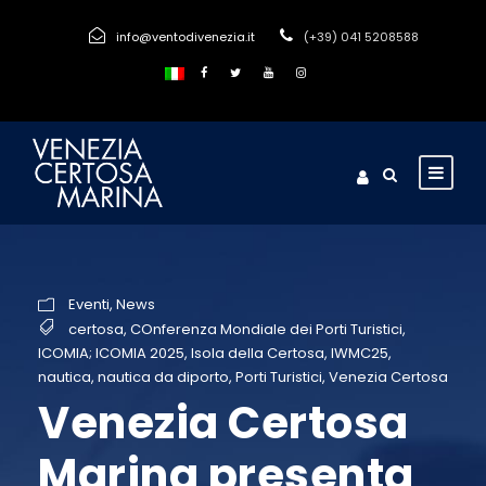
info@ventodivenezia.it
(+39) 041 5208588
Eventi
,
News
certosa
,
COnferenza Mondiale dei Porti Turistici
,
ICOMIA; ICOMIA 2025
,
Isola della Certosa
,
IWMC25
,
nautica
,
nautica da diporto
,
Porti Turistici
,
Venezia Certosa
Venezia Certosa
Marina presenta