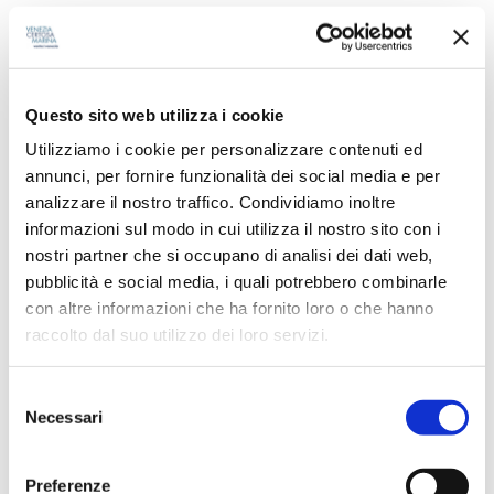
Attività
Eventi
Questo sito web utilizza i cookie
News
Utilizziamo i cookie per personalizzare contenuti ed
annunci, per fornire funzionalità dei social media e per
Park in progress
analizzare il nostro traffico. Condividiamo inoltre
informazioni sul modo in cui utilizza il nostro sito con i
nostri partner che si occupano di analisi dei dati web,
pubblicità e social media, i quali potrebbero combinarle
RICERCA
con altre informazioni che ha fornito loro o che hanno
raccolto dal suo utilizzo dei loro servizi.
S
Necessari
e
l
TAG CLOUD
e
Preferenze