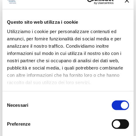
Eventi
News
Questo sito web utilizza i cookie
Utilizziamo i cookie per personalizzare contenuti ed
Park in progress
annunci, per fornire funzionalità dei social media e per
analizzare il nostro traffico. Condividiamo inoltre
informazioni sul modo in cui utilizza il nostro sito con i
RICERCA
nostri partner che si occupano di analisi dei dati web,
pubblicità e social media, i quali potrebbero combinarle
con altre informazioni che ha fornito loro o che hanno
raccolto dal suo utilizzo dei loro servizi.
S
TAG CLOUD
Necessari
e
l
e
#IWMC2025
Accoglienza
Preferenze
z
i