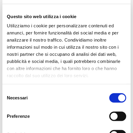
News
Questo sito web utilizza i cookie
Park in progress
Utilizziamo i cookie per personalizzare contenuti ed
annunci, per fornire funzionalità dei social media e per
analizzare il nostro traffico. Condividiamo inoltre
informazioni sul modo in cui utilizza il nostro sito con i
RICERCA
nostri partner che si occupano di analisi dei dati web,
pubblicità e social media, i quali potrebbero combinarle
con altre informazioni che ha fornito loro o che hanno
raccolto dal suo utilizzo dei loro servizi.
S
TAG CLOUD
Necessari
e
l
#IWMC2025
Accoglienza
e
Preferenze
z
Blue Marina Awards
certosa
i