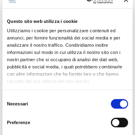
testimone a Venezia, la “più antica città del
futuro”.
Questo sito web utilizza i cookie
Roberto Perocchio
,
Presidente di Assomarinas
,
Utilizziamo i cookie per personalizzare contenuti ed
Associazione Italiana dei Porti Turistici, e
annunci, per fornire funzionalità dei social media e per
consigliere di Confindustria Nautica, ha
analizzare il nostro traffico. Condividiamo inoltre
successivamente presentato l’evento al salone
informazioni sul modo in cui utilizza il nostro sito con i
internazionale di Düsseldorf e alla conferenza
nostri partner che si occupano di analisi dei dati web,
annuale dei porti turistici statunitensi, organizzata
pubblicità e social media, i quali potrebbero combinarle
da AMI – Association of Marina Industries svoltasi
con altre informazioni che ha fornito loro o che hanno
nei giorni scorsi a Fort Lauderdale, Florida.
raccolto dal suo utilizzo dei loro servizi.
Joe Lynch
,
segretario generale di Icomia
,
presenterà l’evento ai prossimi appuntamenti
S
internazionali della filiera nautica tra i quali il
Necessari
e
prossimi Miami Boat Show. e il Dubai Boat Show.
l
e
L’entusiasmo per l’edizione veneziana della
Preferenze
z
Conferenza, che da trent’anni attira professionisti
i