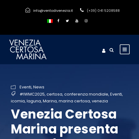
info@ventodivenezia.it
(+39) 041 5208588
Eventi
,
News
#IWMC2025
,
certosa
,
conferenza mondiale
,
Eventi
,
icomia
,
laguna
,
Marina
,
marina certosa
,
venezia
Venezia Certosa
Marina presenta